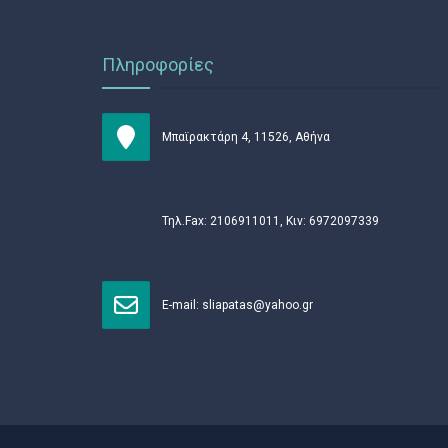
Πληροφορίες
Μπαϊρακτάρη 4, 11526, Αθήνα
Τηλ.Fax: 2106911011, Κιν: 6972097339
Ε-mail:
sliapatas@yahoo.gr