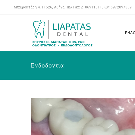
Μπαϊρακτάρη 4, 11526, Αθήνα, Τηλ.Fax: 2106911011, Κιν: 6972097339
ΕΝΔ
Ενδοδοντία