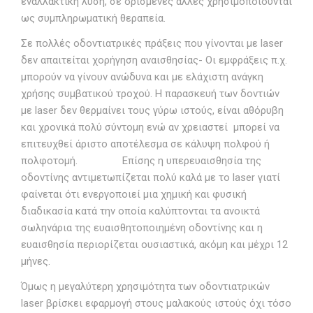
εναλλακτική λύση, σε ορισμένες άλλες χρησιμοποιούνται
ως συμπληρωματική θεραπεία.
Σε πολλές οδοντιατρικές πράξεις που γίνονται με laser
δεν απαιτείται χορήγηση αναισθησίας- Οι εμφράξεις π.χ.
μπορούν να γίνουν ανώδυνα και με ελάχιστη ανάγκη
χρήσης συμβατικού τροχού. H παρασκευή των δοντιών
με laser δεν θερμαίνει τους γύρω ιστούς, είναι αθόρυβη
και χρονικά πολύ σύντομη ενώ αν χρειαστεί μπορεί να
επιτευχθεί άριστο αποτέλεσμα σε κάλυψη πολφού ή
πολφοτομή. Επίσης η υπερευαισθησία της
οδοντίνης αντιμετωπίζεται πολύ καλά με το laser γιατί
φαίνεται ότι ενεργοποιεί μια χημική και φυσική
διαδικασία κατά την οποία καλύπτονται τα ανοικτά
σωληνάρια της ευαισθητοποιημένη οδοντίνης και η
ευαισθησία περιορίζεται ουσιαστικά, ακόμη και μέχρι 12
μήνες.
Όμως η μεγαλύτερη χρησιμότητα των οδοντιατρικών
laser βρίσκει εφαρμογή στους μαλακούς ιστούς όχι τόσο