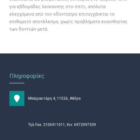
για εβδομάδες λεύκανσης στο σπίτι, απόλυτα
ελεγχόμενα από τον οδοντίατρο επιτυγχάνεται το
επιθυμητό αποτέλεσμα, χωρίς προβλήματα ευαισθησίας
των δοντιών μετά.
Πληροφορίες
Μπαϊρακτάρη 4, 11526, Αθήνα
Τηλ.Fax: 2106911011, Κιν: 6972097339