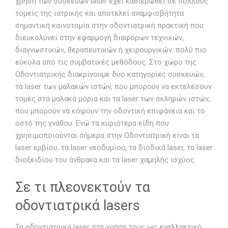
χρήση των συσκευών laser έχει καθιερωθεί σε πολλούς
τομείς της ιατρικής και αποτελεί αναμφισβήτητα
σημαντική καινοτομία στην οδοντιατρική πρακτική που
διευκολύνει στην εφαρμογή διαφόρων τεχνικών,
διαγνωστικών, θεραπευτικών ή χειρουργικών, πολύ πιο
εύκολα από τις συμβατικές μεθόδους. Στο χώρο της
Οδοντιατρικής διακρίνουμε δύο κατηγορίες συσκευών,
τα laser των μαλακών ιστών, που μπορούν να εκτελέσουν
τομές στα μαλακά μόρια και τα laser των σκληρών ιστών,
που μπορούν να κόψουν την οδοντική επιφάνεια και το
οστό της γνάθου. Ενώ τα κυριότερα είδη που
χρησιμοποιούνται σήμερα στην Οδοντιατρική είναι τα
laser ερβίου, τα laser νεοδυμίου, τα διοδικά laser, τα laser
διοξειδίου του άνθρακα και τα laser χαμηλής ισχύος.
Σε τι πλεονεκτούν τα
οδοντιατρικά lasers
Τα οδοντιατρικά laser στη χρήση τους ως εναλλακτική